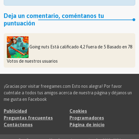
Deja un comentario, coméntanos tu
puntuación
Going nuts
Está calificado
4,2
Fuera de
5
Basado en
78
Votos de nuestros usuarios
¡Gracias por visitar freegames.com Esto nos alegra! Por favor
cuéntale a todos tus amigos acerca de nuestra página y déjanos un
me gusta en Facebook
Publicidad
Cookies
Preguntas frecuentes
Programadores
Contáctenos
Página de inicio