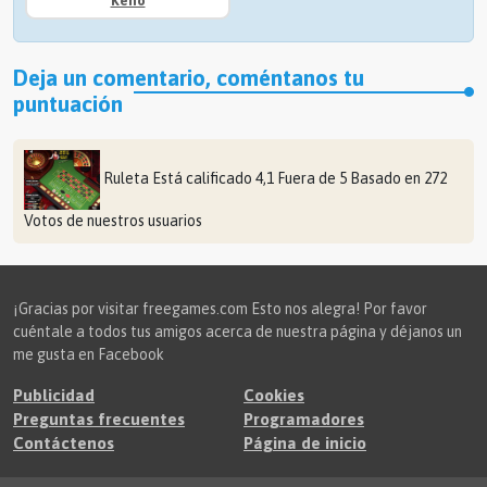
Keno
Deja un comentario, coméntanos tu
puntuación
Ruleta
Está calificado
4,1
Fuera de
5
Basado en
272
Votos de nuestros usuarios
¡Gracias por visitar freegames.com Esto nos alegra! Por favor
cuéntale a todos tus amigos acerca de nuestra página y déjanos un
me gusta en Facebook
Publicidad
Cookies
Preguntas frecuentes
Programadores
Contáctenos
Página de inicio