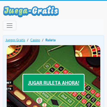
Juegos Gratis
Casino
Ruleta
JUGAR RULETA AHORA!